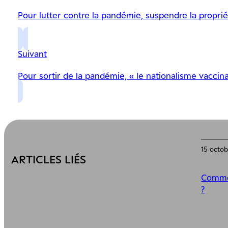
Pour lutter contre la pandémie, suspendre la propriét
Suivant
Pour sortir de la pandémie, « le nationalisme vaccina
15 octo
ARTICLES LIÉS
Commen
?