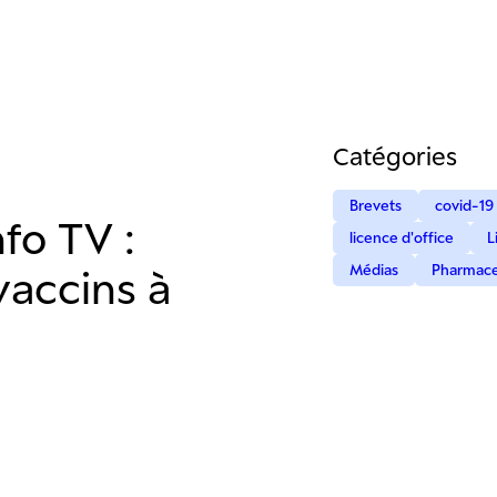
Catégories
Brevets
covid-19
fo TV :
licence d'office
L
Médias
Pharmace
vaccins à