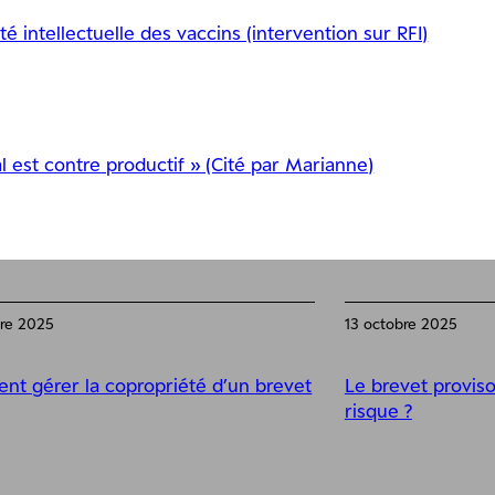
é intellectuelle des vaccins (intervention sur RFI)
l est contre productif » (Cité par Marianne)
bre 2025
13 octobre 2025
t gérer la copropriété d’un brevet
Le brevet proviso
risque ?