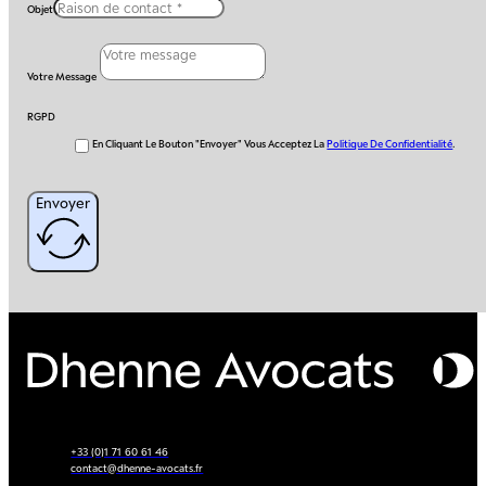
Objet
Votre Message
RGPD
En Cliquant Le Bouton "Envoyer" Vous Acceptez La
Politique De Confidentialité
.
Envoyer
+33 (0)1 71 60 61 46
contact@dhenne-avocats.fr