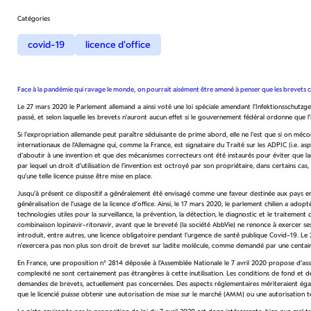
Catégories
covid-19
licence d'office
Face à la pandémie qui ravage le monde, on pourrait aisément être amené à penser que les brevets 
Le 27 mars 2020 le Parlement allemand a ainsi voté une loi spéciale amendant l’Infektionsschutzges
passé, et selon laquelle les brevets n’auront aucun effet si le gouvernement fédéral ordonne que l’in
Si l’expropriation allemande peut paraître séduisante de prime abord, elle ne l’est que si on m
internationaux de l’Allemagne qui, comme la France, est signataire du Traité sur les ADPIC (i.e.
d’aboutir à une invention et que des mécanismes correcteurs ont été instaurés pour éviter que ladite
par lequel un droit d’utilisation de l’invention est octroyé par son propriétaire, dans certains ca
qu’une telle licence puisse être mise en place.
Jusqu’à présent ce dispositif a généralement été envisagé comme une faveur destinée aux pays en
généralisation de l’usage de la licence d’office. Ainsi, le 17 mars 2020, le parlement chilien a adop
technologies utiles pour la surveillance, la prévention, la détection, le diagnostic et le traitem
combinaison lopinavir-ritonavir, avant que le breveté (la société AbbVie) ne renonce à exercer ses
introduit, entre autres, une licence obligatoire pendant l’urgence de santé publique Covid-19. Le
n’exercera pas non plus son droit de brevet sur ladite molécule, comme demandé par une centain
En France, une proposition n° 2814 déposée à l’Assemblée Nationale le 7 avril 2020 propose d’assoupl
complexité ne sont certainement pas étrangères à cette inutilisation. Les conditions de fond et de 
demandes de brevets, actuellement pas concernées. Des aspects réglementaires mériteraient égale
que le licencié puisse obtenir une autorisation de mise sur le marché (AMM) ou une autorisation tem