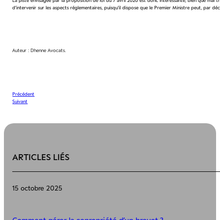
La piste envisagée par la proposition de loi du 7 avril 2020 est donc intéressante, bien que mal t
d’intervenir sur les aspects réglementaires, puisqu’il dispose que le Premier Ministre peut, par 
Auteur : Dhenne Avocats.
Précédent
Suivant
ARTICLES LIÉS
15 octobre 2025
Comment gérer la copropriété d’un brevet ?