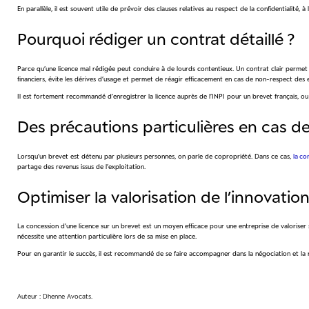
En parallèle, il est souvent utile de prévoir des clauses relatives au respect de la confidentialité, 
Pourquoi rédiger un contrat détaillé ?
Parce qu’une licence mal rédigée peut conduire à de lourds contentieux. Un contrat clair permet d’é
financiers, évite les dérives d’usage et permet de réagir efficacement en cas de non-respect de
Il est fortement recommandé d’enregistrer la licence auprès de l’INPI pour un brevet français, ou 
Des précautions particulières en cas d
Lorsqu’un brevet est détenu par plusieurs personnes, on parle de copropriété. Dans ce cas,
la co
partage des revenus issus de l’exploitation.
Optimiser la valorisation de l’innovatio
La concession d’une licence sur un brevet est un moyen efficace pour une entreprise de valoriser 
nécessite une attention particulière lors de sa mise en place.
Pour en garantir le succès, il est recommandé de se faire accompagner dans la négociation et la ré
Auteur : Dhenne Avocats.