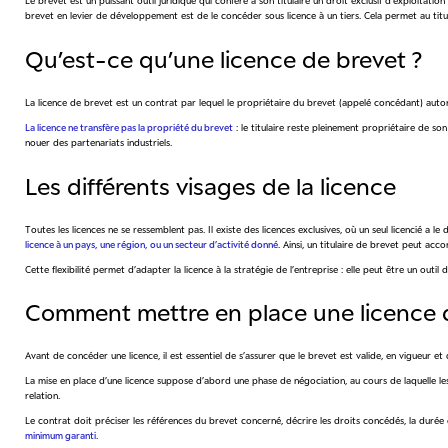
Le brevet est un puissant outil juridique qui confère à son titulaire un droit exclusif d’exploita
brevet en levier de développement est de le concéder sous licence à un tiers. Cela permet au titul
Qu’est-ce qu’une licence de brevet ?
La licence de brevet est un contrat par lequel le propriétaire du brevet (appelé concédant) autoris
La licence ne transfère pas la propriété du brevet
: le titulaire reste pleinement propriétaire de so
nouer des partenariats industriels.
Les différents visages de la licence
Toutes les licences ne se ressemblent pas. Il existe des licences exclusives, où un seul licencié a le
licence à un pays, une région, ou un secteur d’activité donné
. Ainsi, un titulaire de brevet peut ac
Cette flexibilité permet d’adapter la licence à la stratégie de l’entreprise : elle peut être un o
Comment mettre en place une licence 
Avant de concéder une licence, il est essentiel de s’assurer que le brevet est valide, en vigueur 
La mise en place d’une licence suppose d’abord une phase de négociation, au cours de laquelle les 
relation.
Le contrat doit préciser les références du brevet concerné, décrire les droits concédés, la durée de 
minimum garanti
.