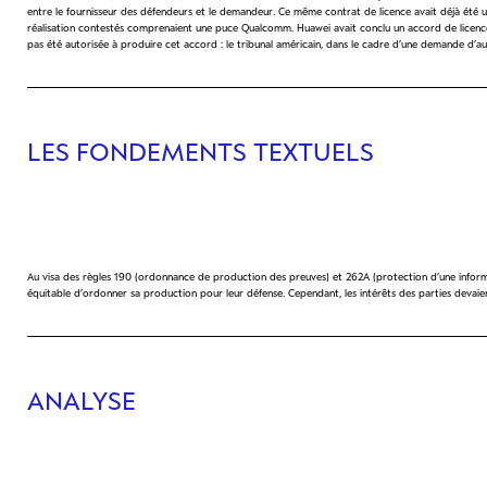
entre le fournisseur des défendeurs et le demandeur. Ce même contrat de licence avait déjà été
réalisation contestés comprenaient une puce Qualcomm. Huawei avait conclu un accord de licence 
pas été autorisée à produire cet accord : le tribunal américain, dans le cadre d’une demande d
LES FONDEMENTS TEXTUELS
Au visa des règles 190 (ordonnance de production des preuves) et 262A (protection d’une informatio
équitable d’ordonner sa production pour leur défense. Cependant, les intérêts des parties devaien
ANALYSE