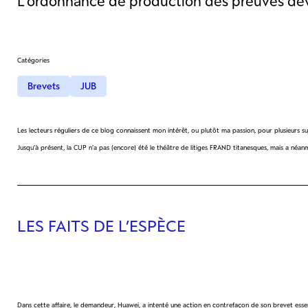
L’ordonnance de production des preuves deva
Catégories
Brevets
JUB
Les lecteurs réguliers de ce blog connaissent mon intérêt, ou plutôt ma passion, pour plusieurs su
Jusqu’à présent, la CUP n’a pas (encore) été le théâtre de litiges FRAND titanesques, mais a néan
LES FAITS DE L’ESPÈCE
Dans cette affaire, le demandeur, Huawei, a intenté une action en contrefaçon de son brevet essen