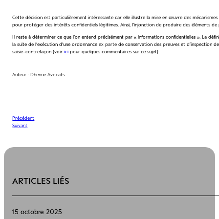
Cette décision est particulièrement intéressante car elle illustre la mise en œuvre des mécanismes
pour protéger des intérêts confidentiels légitimes. Ainsi, l’injonction de produire des éléments 
Il reste à déterminer ce que l’on entend précisément par « informations confidentielles ». La défin
la suite de l’exécution d’une ordonnance
ex parte
de conservation des preuves et d’inspection des 
saisie-contrefaçon (voir
ici
pour quelques commentaires sur ce sujet).
Auteur : Dhenne Avocats.
Précédent
Suivant
ARTICLES LIÉS
15 octobre 2025