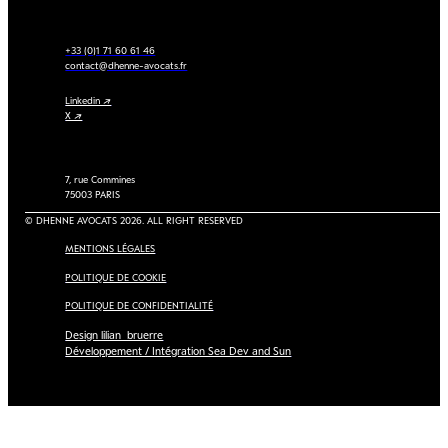
+33 (0)1 71 60 61 46
contact@dhenne-avocats.fr
Linkedin ↗
X ↗
7, rue Commines
75003 PARIS
© DHENNE AVOCATS 2026. ALL RIGHT RESERVED
MENTIONS LÉGALES
POLITIQUE DE COOKIE
POLITIQUE DE CONFIDENTIALITÉ
Design lilian_bruerre
Développement / Intégration Sea Dev and Sun