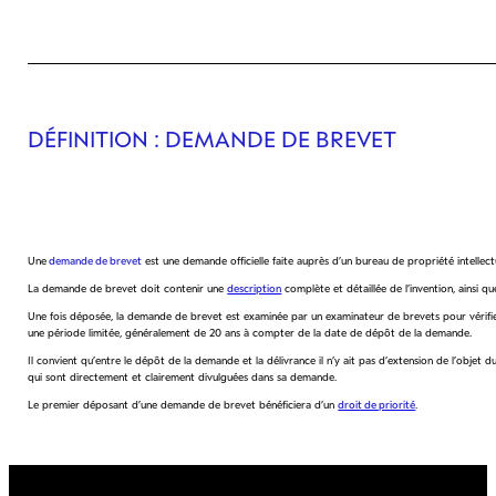
DÉFINITION
: DEMANDE DE BREVET
Une
demande de brevet
est une demande officielle faite auprès d’un bureau de propriété intellectue
La demande de brevet doit contenir une
description
complète et détaillée de l’invention, ainsi q
Une fois déposée, la demande de brevet est examinée par un examinateur de brevets pour vérifier s
une période limitée, généralement de 20 ans à compter de la date de dépôt de la demande.
Il convient qu’entre le dépôt de la demande et la délivrance il n’y ait pas d’extension de l’obje
qui sont directement et clairement divulguées dans sa demande.
Le premier déposant d’une demande de brevet bénéficiera d’un
droit de priorité
.