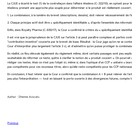
La CJUE a écarté le test (1) de la contrefaçon dans l’affaire Medeva (C-322/10), en optant pour le t
Medeva, prenant une approche plus souple pour déterminer si le produit est réellement couvert par
1. La combinaison, à la lumière du brevet (descriptions, dessins), doit relever nécessairement de l’
2. Chaque principe actif doit être « spécifiquement identifiable », d’après l’ensemble des informa
Enfin, dans Royalty Pharma (C-650/17), la Cour a confirmé le critère du « spécifiquement identifiable
Il est vrai que la jurisprudence de la CJUE sur l’article 3 a) peut paraître complexe et parfois contr
“contribution inventive” couverte par le brevet de base. Résultat : la Cour juge qu’on ne se content
Cour d’interpréter plus largement l’article 3 c), et d’admettre qu’on puisse protéger la combinai
En réalité, ce flou découle également du règlement même, dont certains passages sont peu explicit
souhaitable de réformer ce texte, quitte à clarifier la notion de « produit couvert ». On pourra
rédiger ces textes. Mais ce n’est pas l’objet ici, même si, dans l’optique d’un CCP « unitaire » (e
pas compétente pour ces nouveaux titres, alors qu’elle reste compétente pour les CCP nationaux 
En conclusion, il faut retenir que la Cour a confirmé que la combinaison A + B peut relever de l’arti
peu plus l’interprétation — tout en laissant la porte ouverte à des divergences futures, compte 
Author : Dhenne Avocats.
Previous