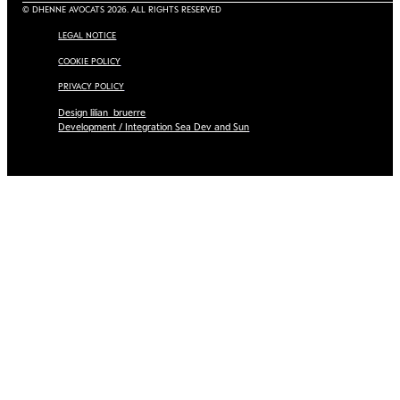
© DHENNE AVOCATS 2026. ALL RIGHTS RESERVED
LEGAL NOTICE
COOKIE POLICY
PRIVACY POLICY
Design lilian_bruerre
Development / Integration Sea Dev and Sun