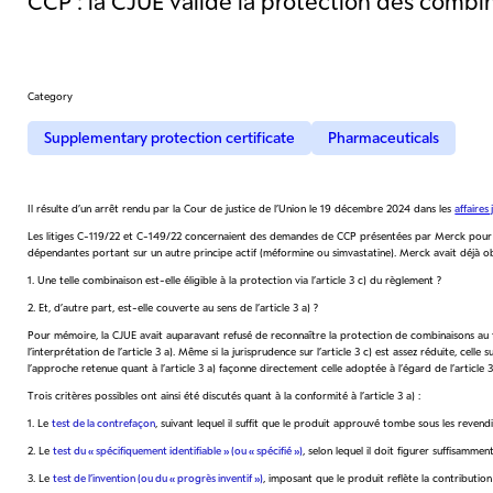
CCP : la CJUE valide la protection des combi
Category
Supplementary protection certificate
Pharmaceuticals
Il résulte d’un arrêt rendu par la Cour de justice de l’Union le 19 décembre 2024 dans les
affaires
Les litiges C-119/22 et C-149/22 concernaient des demandes de CCP présentées par Merck pour des 
dépendantes portant sur un autre principe actif (méformine ou simvastatine). Merck avait déjà obt
1. Une telle combinaison est-elle éligible à la protection via l’article 3 c) du règlement ?
2. Et, d’autre part, est-elle couverte au sens de l’article 3 a) ?
Pour mémoire, la CJUE avait auparavant refusé de reconnaître la protection de combinaisons au titre
l’interprétation de l’article 3 a). Même si la jurisprudence sur l’article 3 c) est assez réduite, cel
l’approche retenue quant à l’article 3 a) façonne directement celle adoptée à l’égard de l’article 3
Trois critères possibles ont ainsi été discutés quant à la conformité à l’article 3 a) :
1. Le
test de la contrefaçon
, suivant lequel il suffit que le produit approuvé tombe sous les revend
2. Le
test du « spécifiquement identifiable » (ou « spécifié »)
, selon lequel il doit figurer suffisamm
3. Le
test de l’invention (ou du « progrès inventif »)
, imposant que le produit reflète la contribution