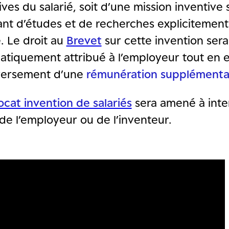
ives du salarié, soit d’une mission inventive 
ant d’études et de recherches explicitement
é. Le droit au
Brevet
sur cette invention sera
atiquement attribué à l’employeur tout en 
 versement d’une
rémunération supplémenta
ocat invention de salariés
sera amené à inte
de l’employeur ou de l’inventeur.