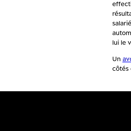
effect
résult
salari
autom
lui le
Un
av
côtés 