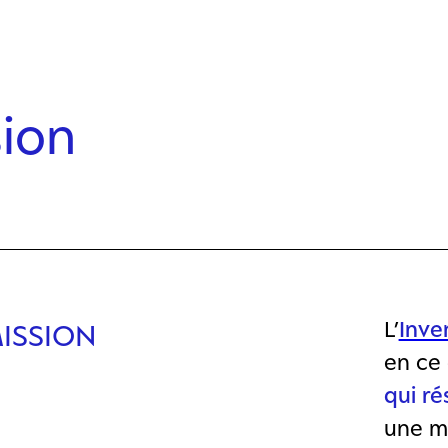
sion
L’
Inve
MISSION
en ce 
qui ré
une mi