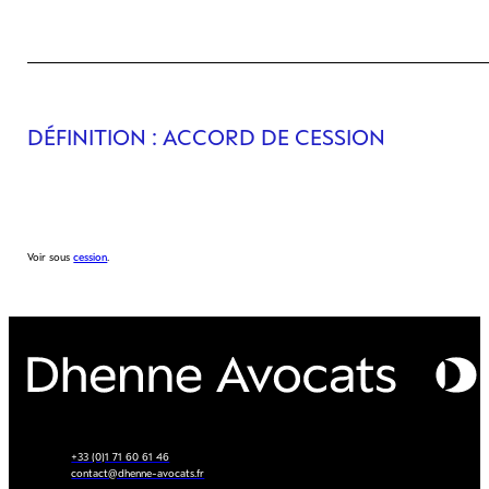
DÉFINITION
: ACCORD DE CESSION
Voir sous
cession
.
+33 (0)1 71 60 61 46
contact@dhenne-avocats.fr