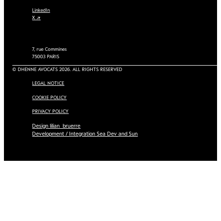
LinkedIn
X ↗
7, rue Commines
75003 PARIS
© DHENNE AVOCATS 2026. ALL RIGHTS RESERVED
LEGAL NOTICE
COOKIE POLICY
PRIVACY POLICY
Design lilian_bruerre
Development / Integration Sea Dev and Sun