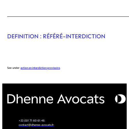
DEFINITION
: RÉFÉRÉ-INTERDICTION
See under
action en interdiction provisoire
.
+33 (0)1 71 60 61 46
contact@dhenne-avocats.fr