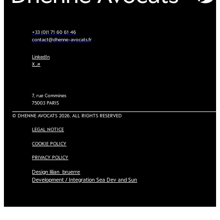
+33 (0)1 71 60 61 46
contact@dhenne-avocats.fr
LinkedIn
X ↗
7, rue Commines
75003 PARIS
© DHENNE AVOCATS 2026. ALL RIGHTS RESERVED
LEGAL NOTICE
COOKIE POLICY
PRIVACY POLICY
Design lilian_bruerre
Development / Integration Sea Dev and Sun