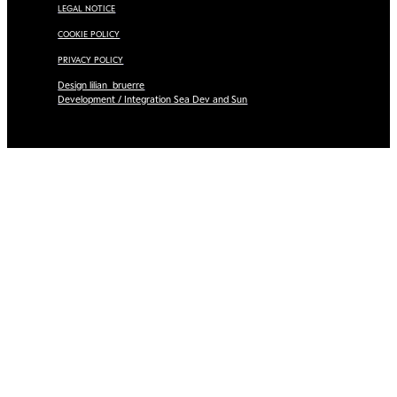
LEGAL NOTICE
COOKIE POLICY
PRIVACY POLICY
Design lilian_bruerre
Development / Integration Sea Dev and Sun